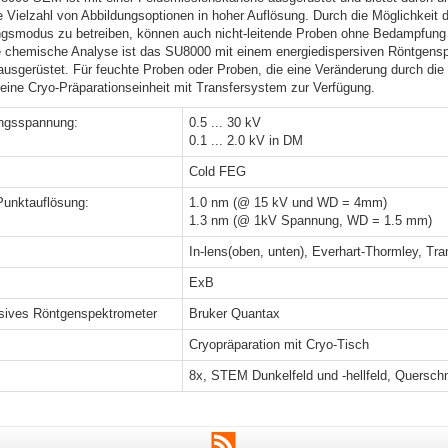
e Vielzahl von Abbildungsoptionen in hoher Auflösung. Durch die Möglichkeit 
gsmodus zu betreiben, können auch nicht-leitende Proben ohne Bedampfung
e chemische Analyse ist das SU8000 mit einem energiedispersiven Röntgens
usgerüstet. Für feuchte Proben oder Proben, die eine Veränderung durch die
 eine Cryo-Präparationseinheit mit Transfersystem zur Verfügung.
ngsspannung:
0.5 ... 30 kV
0.1 ... 2.0 kV in DM
Cold FEG
 Punktauflösung:
1.0 nm (@ 15 kV und WD = 4mm)
1.3 nm (@ 1kV Spannung, WD = 1.5 mm)
In-lens(oben, unten), Everhart-Thormley, Tr
ExB
rsives Röntgenspektrometer
Bruker Quantax
Cryopräparation mit Cryo-Tisch
8x, STEM Dunkelfeld und -hellfeld, Querschn
RSS