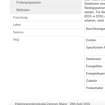
Probenpräparation
Detektoren ein
Niedrigspannun
Methoden
werden. Für di
(EDS or EDX) a
Forschung
erfahren, steht
Lehre
Beschleunigu
Service
FAQ
Emitter:
Spezifizierte
Detektoren:
Energiefilter
Energiedispe
Zubehör
Probenhalter
Zusätzliche
Seiten-
Letzte
Elektronenmikroskopie-Zentrum Mainz
28th April 2016