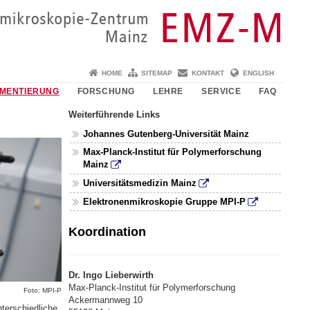
HOME
SITEMAP
KONTAKT
ENGLISH
UMENTIERUNG
FORSCHUNG
LEHRE
SERVICE
FAQ
Weiterführende Links
Johannes Gutenberg-Universität Mainz
Max-Planck-Institut für Polymerforschung
Mainz
Universitätsmedizin Mainz
Elektronenmikroskopie Gruppe MPI-P
Koordination
Dr. Ingo Lieberwirth
Max-Planck-Institut für Polymerforschung
Foto: MPI-P
Ackermannweg 10
terschiedliche