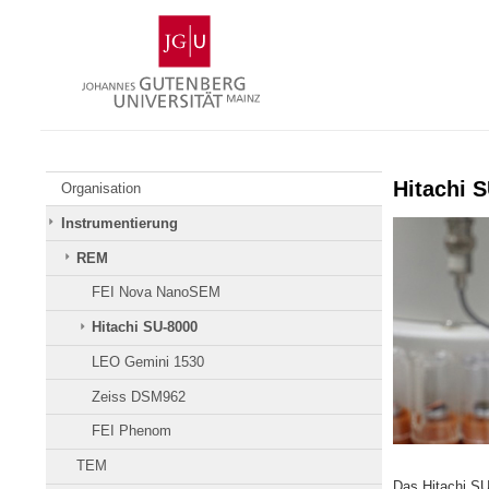
Zum
Johannes
Inhalt
Gutenberg-
springen
Universität
Mainz
Hitachi 
Organisation
Instrumentierung
REM
FEI Nova NanoSEM
Hitachi SU-8000
LEO Gemini 1530
Zeiss DSM962
FEI Phenom
TEM
Das Hitachi SU