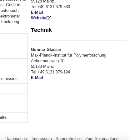
55128 Mainz
das Gerät im
Tel +49 6131 379-580
 untersucht
E-Mail
pektrometer
Website
 Trocknung
Technik
Gunnar Glasser
Max-Planck-Institut für Polymerforschung
Ackermannweg 10
55128 Mainz
Tel +49 6131 379-194
E-Mail
ansmission
itte
Datenschutz
Impressum
Barrierefreiheit
Zum Seitenanfang