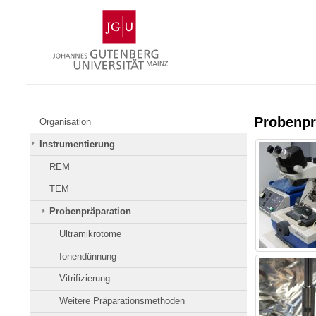
Zum
Johannes
Inhalt
Gutenberg-
springen
Universität
Mainz
Probenpr
Organisation
Instrumentierung
REM
TEM
Probenpräparation
Ultramikrotome
Ionendünnung
Vitrifizierung
Weitere Präparationsmethoden