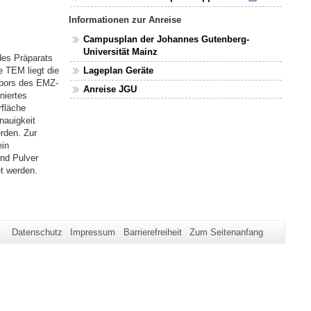
Informationen zur Anreise
Campusplan der Johannes Gutenberg-
Universität Mainz
des Präparats
e TEM liegt die
Lageplan Geräte
abors des EMZ-
Anreise JGU
niertes
rfläche
nauigkeit
rden. Zur
ein
und Pulver
et werden.
Datenschutz
Impressum
Barrierefreiheit
Zum Seitenanfang