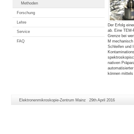
Methoden
Forschung
Lehre
Der Erfolg ein
ab. Eine TEM-P
Service
Grenze bei wen
M mechanisch a
FAQ
Schleifen und 
Kontaminations
spektroskopisc
nativen Präpar
automatisierter
können mittels 
Zusätzliche
Seiten-
Letzte
Elektronenmikroskopie-Zentrum Mainz
29th April 2016
Informationen
Name:
Aktualisierung:
zu
dieser
Seite