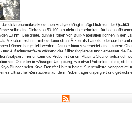
er der elektronenmikroskopischen Analyse hängt maßgeblich von der Qualität 
robe sollte eine Dicke von 50-100 nm nicht überschreiten, für hochauflösend
igen 10 nm. Geeignete, dünne Proben von Bulk-Materialien können in den L
ls Mikrotom-Schnitt, mittels Ionenstrahl-Ätzen als Lamelle oder durch kombi
Ionen-Dünnen hergestellt werden. Darüber hinaus vermeidet eine saubere Obe
- und Aufladungseffekte während des Mikroskopierens und verbessert die Ge
her Analysen. Hierfür kann die Probe mit einem Plasma-Cleaner behandelt we
ation von Objekten in wässriger Umgebung, wie etwa Proteinkomplexe, steht 
 Kryo-Plunger nebst Kryo-Transfer-Haltern bereit. Suspendierte Nanopartikel 
eines Ultraschall-Zerstäubers auf dem Probenträger dispergiert und getrockn
RSS